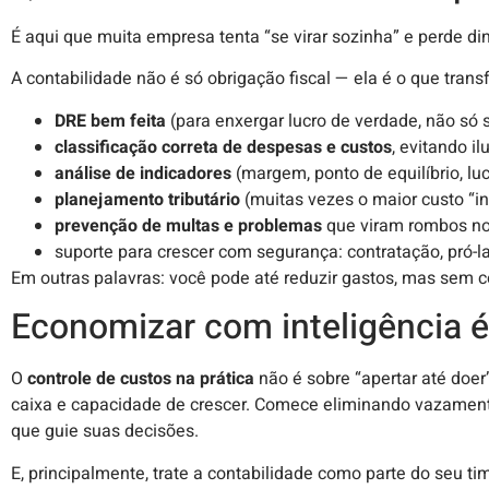
É aqui que muita empresa tenta “se virar sozinha” e perde di
A contabilidade não é só obrigação fiscal — ela é o que tra
DRE bem feita
(para enxergar lucro de verdade, não só 
classificação correta de despesas e custos
, evitando i
análise de indicadores
(margem, ponto de equilíbrio, luc
planejamento tributário
(muitas vezes o maior custo “in
prevenção de multas e problemas
que viram rombos no
suporte para crescer com segurança: contratação, pró-la
Em outras palavras: você pode até reduzir gastos, mas sem c
Economizar com inteligência 
O
controle de custos na prática
não é sobre “apertar até doer
caixa e capacidade de crescer. Comece eliminando vazamento
que guie suas decisões.
E, principalmente, trate a contabilidade como parte do seu ti