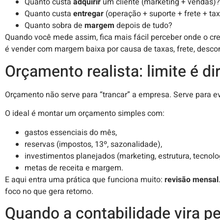
Quanto custa
adquirir
um cliente (marketing + vendas)?
Quanto custa
entregar
(operação + suporte + frete + ta
Quanto sobra de
margem
depois de tudo?
Quando você mede assim, fica mais fácil perceber onde o cre
é vender com margem baixa por causa de taxas, frete, descon
Orçamento realista: limite é di
Orçamento não serve para “trancar” a empresa. Serve para evi
O ideal é montar um orçamento simples com:
gastos essenciais do mês,
reservas (impostos, 13º, sazonalidade),
investimentos planejados (marketing, estrutura, tecnolo
metas de receita e margem.
E aqui entra uma prática que funciona muito:
revisão mensal
foco no que gera retorno.
Quando a contabilidade vira pe